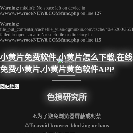
Warning
: mkdir(): No space left on device in
/www/wwwroot/NEW8.COM/func.php
on line
127
Warning
:
file_put_contents(./cachefile_yuan/dgminxin.com/cache/40/e5200/3651
failed to open stream: No such file or directory in
/www/wwwroot/NEW8.COM/func.php
on line
115
小黄片免费软件,小黄片怎么下载,在线
免费小黄片,小黄片黄色软件APP
网站地图
色搜研究所
⚠️为了避免浏览器屏蔽或封禁
⚠️To avoid browser blocking or bans